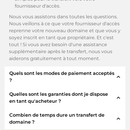
fournisseur d'accès.
Nous vous assistons dans toutes les questions.
Nous veillons à ce que votre fournisseur d'accès
reprenne votre nouveau domaine et que vous y
soyez inscrit en tant que propriétaire. Et c'est
tout ! Si vous avez besoin d'une assistance
supplémentaire après le transfert, nous vous
aiderons gratuitement à tout moment.
Quels sont les modes de paiement acceptés
expand_less
?
Quelles sont les garanties dont je dispose
Nous utilisons SEPA comme paiement anticipé
expand_less
en tant qu'acheteur ?
et utilisons STRIPE comme prestataire de
services de paiement pour les modes de
Combien de temps dure un transfert de
paiement disponibles tels que : Cartes de crédit,
En tant qu'acheteur, nous vous garantissons
expand_less
domaine ?
PayPal, Klarna, ApplePay, GooglePay, Alipay ou
toujours les sécurités suivantes. Nous nous en
fournisseurs locaux.
portons garants avec notre nomn: