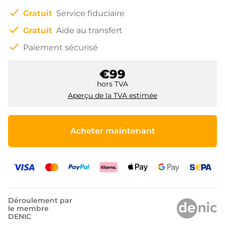
check
Gratuit
Service fiduciaire
check
Gratuit
Aide au transfert
check
Paiement sécurisé
€99
hors TVA
Aperçu de la TVA estimée
Acheter maintenant
Déroulement par
le membre
DENIC